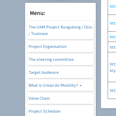
htt
Menu:
htt
The UAM Project Kongsberg / Oslo
/ Toulouse
htt
Project Organisation
htt
The steering committee
htt
kly
Target Audience
What is Urban Air Mobility?
htt
Value Chain
Project Schedule