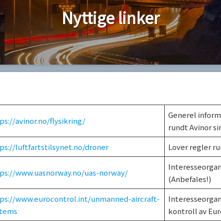
Nyttige linker
Generel inform
ps://avinor.no/flysikring/
rundt Avinor si
ps://luftfartstilsynet.no/droner
Lover regler ru
Interesseorgan
ps://www.uasnorway.no/uas-norway/
(Anbefales!)
ps://www.eurocontrol.int/unmanned-aircraft-
Interesseorgani
stems
kontroll av Eur