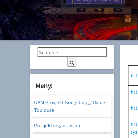
content
htt
Meny:
htt
UAM Prosjekt Kongsberg / Oslo /
htt
Toulouse
htt
Prosjektorganisasjon
sy