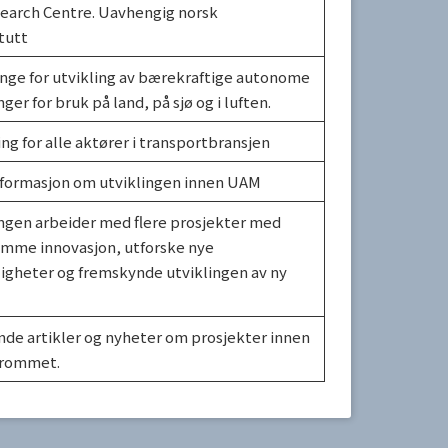
earch Centre. Uavhengig norsk
tutt
nge for utvikling av bærekraftige autonome
ger for bruk på land, på sjø og i luften.
g for alle aktører i transportbransjen
informasjon om utviklingen innen UAM
gen arbeider med flere prosjekter med
emme innovasjon, utforske nye
igheter og fremskynde utviklingen av ny
e artikler og nyheter om prosjekter innen
ftrommet.