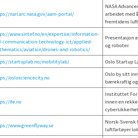
NASA Advanced 
ps://nari.arc.nasa.gov/aam-portal/
arbeidet med å
fremtidens luft
ps://www.sintef.no/en/expertise/information-
Presentasjon a
-communication-technology-ict/applied-
og roboter.
hematics/aviation/drones-and-robotics/
ps://startuplab.no/mobilitylab/
Oslo Startup La
Oslo by sitt in
ps://oslosciencecity.no
bærekraftig o
Instituttet Fo
ps://ife.no
innen en rekke
cybersikkerhet
Norsk-Svensk t
ps://www.greenflyway.se
luftfartøyer lo