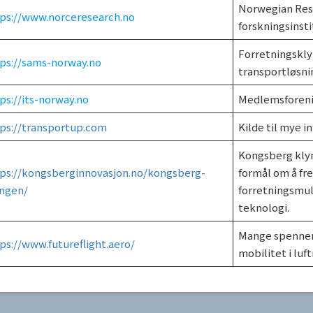
Norwegian Res
ps://www.norceresearch.no
forskningsinsti
Forretningskly
ps://sams-norway.no
transportløsnin
ps://its-norway.no
Medlemsforenin
ps://transportup.com
Kilde til mye 
Kongsberg klyn
ps://kongsberginnovasjon.no/kongsberg-
formål om å fr
ngen/
forretningsmul
teknologi.
Mange spennend
ps://www.futureflight.aero/
mobilitet i lu