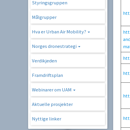
Styringsgruppen
htt
Målgrupper
Hva er Urban Air Mobility?
htt
and
Norges dronestrategi
mat
htt
Verdikjeden
htt
Framdriftsplan
Webinarer om UAM
htt
Aktuelle prosjekter
htt
Nyttige linker